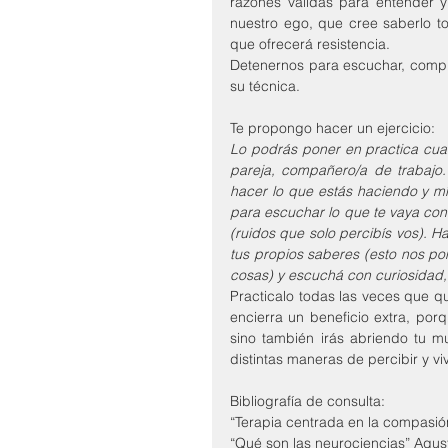
razones válidas para entender 
nuestro ego, que cree saberlo t
que ofrecerá resistencia.
Detenernos para escuchar, compren
su técnica.
Te propongo hacer un ejercicio:
Lo podrás poner en practica cuan
pareja, compañero/a de trabajo. 
hacer lo que estás haciendo y mír
para escuchar lo que te vaya cont
(ruidos que solo percibís vos). Ha
tus propios saberes (esto nos pon
cosas) y escuchá con curiosidad, 
Practicalo todas las veces que qui
encierra un beneficio extra, por
sino también irás abriendo tu m
distintas maneras de percibir y vi
Bibliografía de consulta:
“Terapia centrada en la compasión
“Qué son las neurociencias” Agus