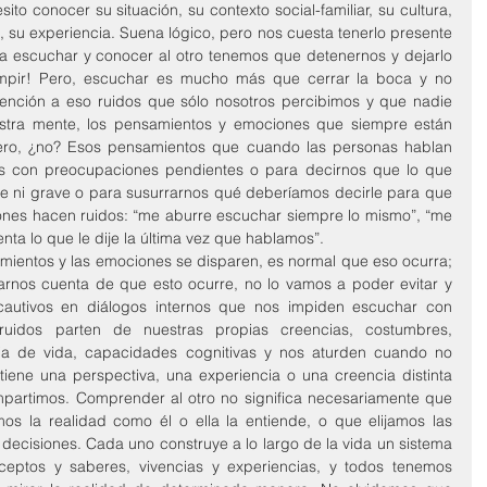
o conocer su situación, su contexto social-familiar, su cultura, 
, su experiencia. Suena lógico, pero nos cuesta tenerlo presente 
a escuchar y conocer al otro tenemos que detenernos y dejarlo 
umpir! Pero, escuchar es mucho más que cerrar la boca y no 
tención a eso ruidos que sólo nosotros percibimos y que nadie 
stra mente, los pensamientos y emociones que siempre están 
ero, ¿no? Esos pensamientos que cuando las personas hablan 
os con preocupaciones pendientes o para decirnos que lo que 
te ni grave o para susurrarnos qué deberíamos decirle para que 
iones hacen ruidos: “me aburre escuchar siempre lo mismo”, “me 
nta lo que le dije la última vez que hablamos”.
ientos y las emociones se disparen, es normal que eso ocurra; 
arnos cuenta de que esto ocurre, no lo vamos a poder evitar y 
tivos en diálogos internos que nos impiden escuchar con 
uidos parten de nuestras propias creencias, costumbres, 
ncia de vida, capacidades cognitivas y nos aturden cuando no 
iene una perspectiva, una experiencia o una creencia distinta 
partimos. Comprender al otro no significa necesariamente que 
 la realidad como él o ella la entiende, o que elijamos las 
ecisiones. Cada uno construye a lo largo de la vida un sistema 
ceptos y saberes, vivencias y experiencias, y todos tenemos 