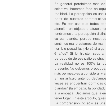
En general percibimos más de
selectiva, hacemos foco en aqu
realidad. La percepción es una 
partir de nuestras característica
etc. Es por eso que todos per
atención en objetos o situaciones
tendremos una percepción distin
va cambiando, porque nosotro
sentimos mal o estamos de mal h
horrible pesadilla. ¿No sé si algu
6 años? Si lo hiciste, segura
percepción de ese patio es otra.
La realidad no es 100% tal cua
presente. No debemos preocuparno
más permeables a considerar y ac
En un artículo anterior, decía
veces se encuentran dormidas o
blandas” (la empatía, la bondad, 
a la empatía. Decíamos que la em
tener lugar. En este artículo, quie
La comprensión no sólo es una r