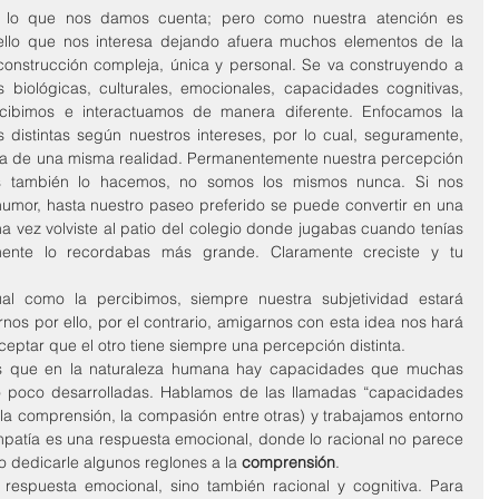
 lo que nos damos cuenta; pero como nuestra atención es 
ello que nos interesa dejando afuera muchos elementos de la 
construcción compleja, única y personal. Se va construyendo a 
s biológicas, culturales, emocionales, capacidades cognitivas, 
cibimos e interactuamos de manera diferente. Enfocamos la 
 distintas según nuestros intereses, por lo cual, seguramente, 
ta de una misma realidad. Permanentemente nuestra percepción 
s también lo hacemos, no somos los mismos nunca. Si nos 
umor, hasta nuestro paseo preferido se puede convertir en una 
na vez volviste al patio del colegio donde jugabas cuando tenías 
mente lo recordabas más grande. Claramente creciste y tu 
l como la percibimos, siempre nuestra subjetividad estará 
s por ello, por el contrario, amigarnos con esta idea nos hará 
eptar que el otro tiene siempre una percepción distinta.
mos que en la naturaleza humana hay capacidades que muchas 
 poco desarrolladas. Hablamos de las llamadas “capacidades 
la comprensión, la compasión entre otras) y trabajamos entorno 
patía es una respuesta emocional, donde lo racional no parece 
ro dedicarle algunos reglones a la 
comprensión
.
espuesta emocional, sino también racional y cognitiva. Para 