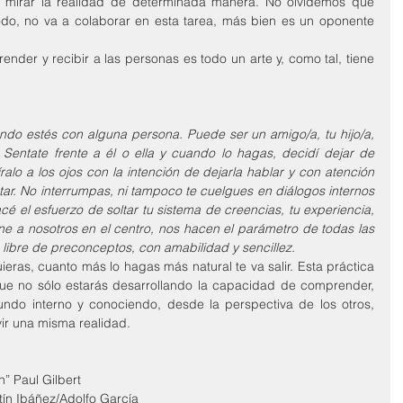
y mirar la realidad de determinada manera. No olvidemos que 
odo, no va a colaborar en esta tarea, más bien es un oponente 
der y recibir a las personas es todo un arte y, como tal, tiene 
do estés con alguna persona. Puede ser un amigo/a, tu hijo/a, 
Sentate frente a él o ella y cuando lo hagas, decidí dejar de 
alo a los ojos con la intención de dejarla hablar y con atención 
ar. No interrumpas, ni tampoco te cuelgues en diálogos internos 
cé el esfuerzo de soltar tu sistema de creencias, tu experiencia, 
e a nosotros en el centro, nos hacen el parámetro de todas las 
libre de preconceptos, con amabilidad y sencillez. 
eras, cuanto más lo hagas más natural te va salir. Esta práctica 
que no sólo estarás desarrollando la capacidad de comprender, 
undo interno y conociendo, desde la perspectiva de los otros, 
vir una misma realidad.
” Paul Gilbert
tín Ibáñez/Adolfo García