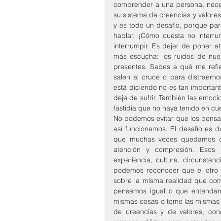
comprender a una persona, necesit
su sistema de creencias y valores
y es todo un desafío, porque par
hablar. ¡Cómo cuesta no interr
interrumpir. Es dejar de poner a
más escucha: los ruidos de nue
presentes. Sabes a qué me refi
salen al cruce o para distraern
está diciendo no es tan importan
deje de sufrir. También las emoc
fastidia que no haya tenido en cue
No podemos evitar que los pensam
así funcionamos. El desafío es d
que muchas veces quedamos cau
atención y compresión. Esos r
experiencia, cultura, circunsta
podemos reconocer que el otro t
sobre la misma realidad que com
pensemos igual o que entendamos
mismas cosas o tome las mismas d
de creencias y de valores, con