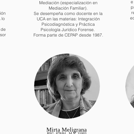
e
Mediación (especialización en
p
Mediación Familiar).
r
ión
Se desempeña como docente en la
ed
 lo
UCA en las materias: Integración
Psicodiagnóstica y Práctica
 de
Psicología Jurídico Forense.
sor
Forma parte de CEPAP desde 1987.
Mirta Meligrana
REG. 878/84 - M.N. 31003