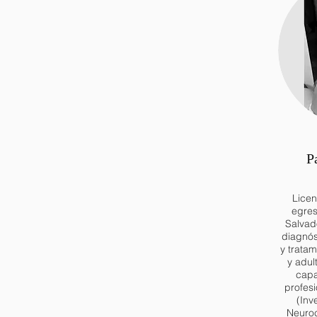
P
Lice
egres
Salvad
diagnó
y tratam
y adul
capa
profes
(Inv
Neuroc