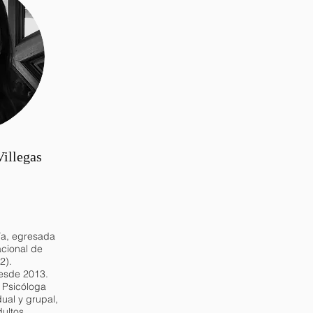
illegas
ía, egresada
acional de
2).
esde 2013.
Psicóloga
dual y grupal,
ultos.