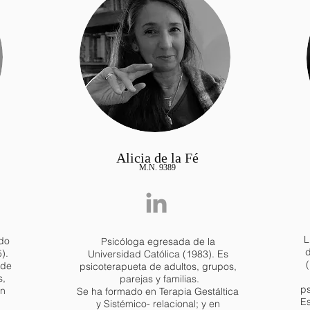
Alicia de la Fé
M.N. 9389
L
do
Psicóloga egresada de la
d
).
Universidad Católica (1983). Es
sde
psicoterapueta de adultos, grupos,
s,
parejas y familias.
ps
en
Se ha formado en Terapia Gestáltica
Es
y Sistémico- relacional; y en