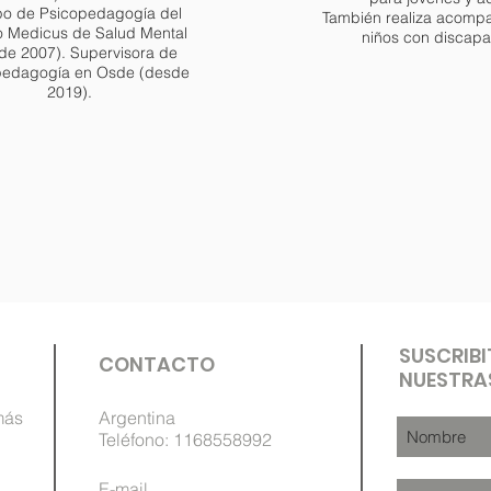
po de Psicopedagogía del
También realiza acomp
o Medicus de Salud Mental
niños con discap
de 2007). Supervisora de
pedagogía en Osde (desde
2019).
SUSCRIBI
CONTACTO
NUESTRA
más
Argentina
Teléfono: 1168558992
E-mail