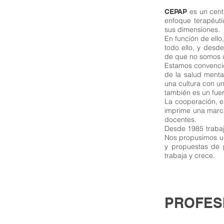
es un cent
CEPAP
enfoque terapéut
sus dimensiones.
En función de ello
todo ello, y desd
de que no somos un
Estamos convencid
de la salud mental
una cultura con un
también es un fue
La cooperación, e
imprime una marca
docentes.
Desde 1985 trabaj
Nos propusimos u
y propuestas de p
trabaja y crece.
PROFES