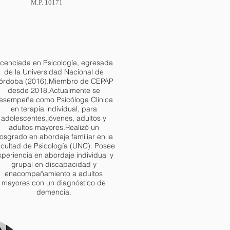
M.P. 10171
icenciada en Psicología, egresada
de la Universidad Nacional de
órdoba (2016).
Miembro de CEPAP
desde 2018.
Actualmente se
esempeña como Psicóloga Clínica
en terapia individual, para
adolescentes,
jóvenes, adultos y
adultos mayores.
Realizó un
osgrado en abordaje familiar en la
cultad de Psicología (UNC). Posee
xperiencia en abordaje individual y
grupal en discapacidad y
en
acompañamiento a adultos
mayores con un diagnóstico de
demencia.