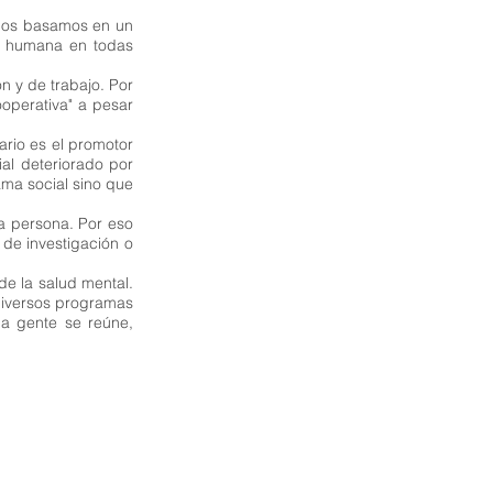
 Nos basamos en un
na humana en todas
 y de trabajo. Por
operativa" a pesar
rio es el promotor
ial deteriorado por
rama social sino que
la persona. Por eso
 de investigación o
e la salud mental.
diversos programas
la gente se reúne,