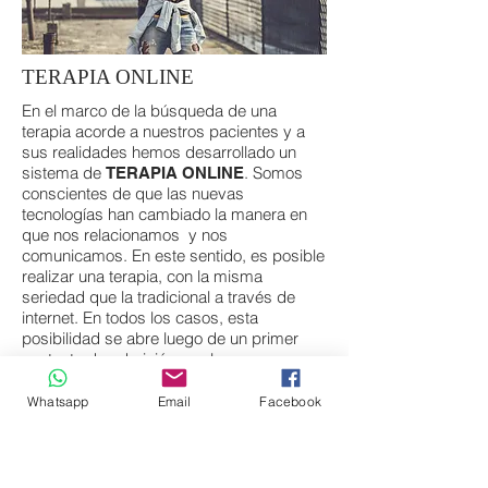
TERAPIA ONLINE
En el marco de la búsqueda de una
terapia acorde a nuestros pacientes y a
sus realidades hemos desarrollado un
sistema de
. Somos
TERAPIA ONLINE
conscientes de que las nuevas
tecnologías han cambiado la manera en
que nos relacionamos y nos
comunicamos. En este sentido, es posible
realizar una terapia, con la misma
seriedad que la tradicional a través de
internet. En todos los casos, esta
posibilidad se abre luego de un primer
contacto de admisión en el que
evaluaremos la pertinencia y la eficacia en
el tratamiento del uso de este método.
Whatsapp
Email
Facebook
Para nosotros cada pacientes es único, al
igual que su terapia.
Esta modalidad resulta interesante en
aquellos pacientes que por distancias no