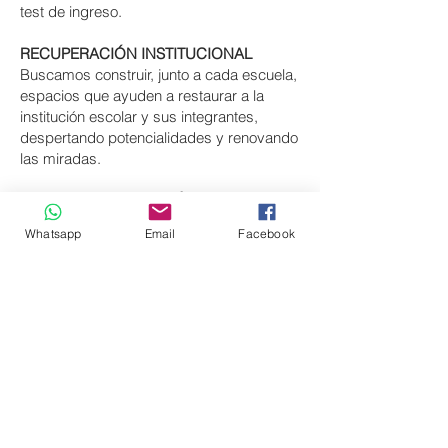
test de ingreso.
RECUPERACIÓN INSTITUCIONAL
Buscamos construir, junto a cada escuela,
espacios que ayuden a restaurar a la
institución escolar y sus integrantes,
despertando potencialidades y renovando
las miradas.
TALLERES DE REFLEXIÓN Y TRABAJO
Son espacios para conectarse y analizar
Whatsapp
Email
Facebook
diversas situaciones. Pueden estar
dirigidos a alumnos y abordar temáticas
específicas o a padres, con el objetivo de
revitalizar la función paterna y acercar
elementos formativos y reflexivos.
SUSCRIBITE PARA RECIBIR