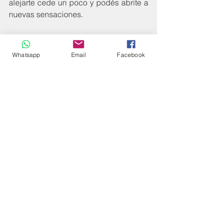
alejarte cede un poco y podés abrite a 
nuevas sensaciones.
Tomá nota mental de la experiencia 
para atesorala y para que puedas 
Whatsapp
Email
Facebook
evocarla cuando estés frente a ella/el. 
Cuando estés listo abrí nuevamente los 
ojos. 
Bibliografía de consulta:
“The ReSource Projet” (investigación) 
Dra. Tania Singer/ Congreso 
Educando Nuestro Futuro (2018). 
Organización: Vivir agradecidos.org
“Qué son las neurociencias” Agustín 
Ibáñez/Adolfo García
#EMPATIA
#CORONAVIRUS
#NEUROCIENCIAS
#VINCULOS